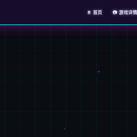
🚪 首页
📷 游戏详