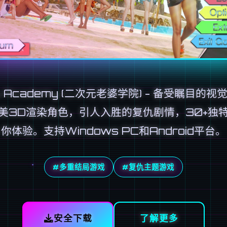
u Academy (二次元老婆学院) - 备受瞩目的视
美3D渲染角色，引人入胜的复仇剧情，30+独
你体验。支持Windows PC和Android平台。
#多重结局游戏
#复仇主题游戏
安全下载
了解更多