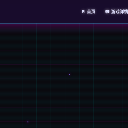
🚪 首页
📷 游戏详