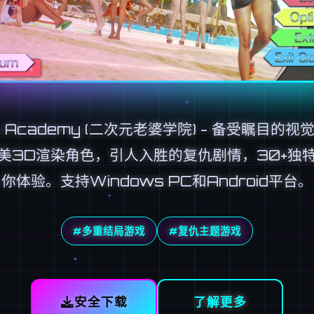
u Academy (二次元老婆学院) - 备受瞩目的视
美3D渲染角色，引人入胜的复仇剧情，30+独
你体验。支持Windows PC和Android平台。
#多重结局游戏
#复仇主题游戏
安全下载
了解更多