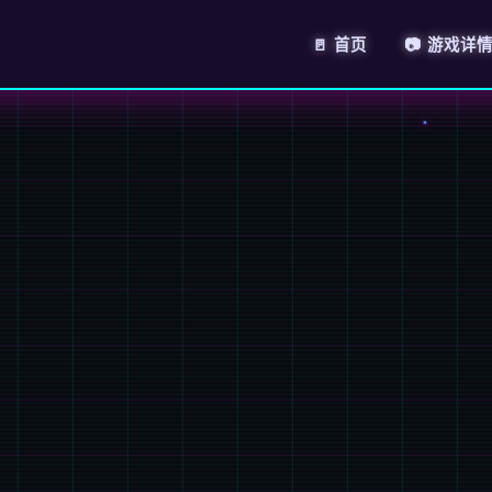
🚪 首页
📷 游戏详