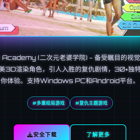
u Academy (二次元老婆学院) - 备受瞩目的视
美3D渲染角色，引人入胜的复仇剧情，30+独
你体验。支持Windows PC和Android平台。
#多重结局游戏
#复仇主题游戏
安全下载
了解更多