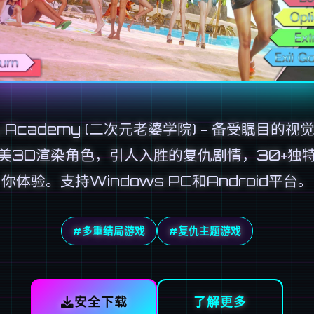
u Academy (二次元老婆学院) - 备受瞩目的视
美3D渲染角色，引人入胜的复仇剧情，30+独
你体验。支持Windows PC和Android平台。
#多重结局游戏
#复仇主题游戏
安全下载
了解更多