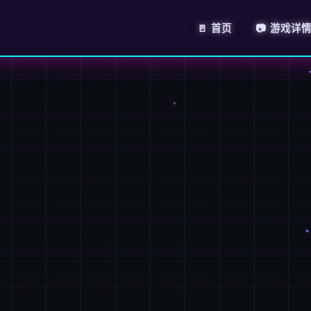
🚪 首页
📷 游戏详